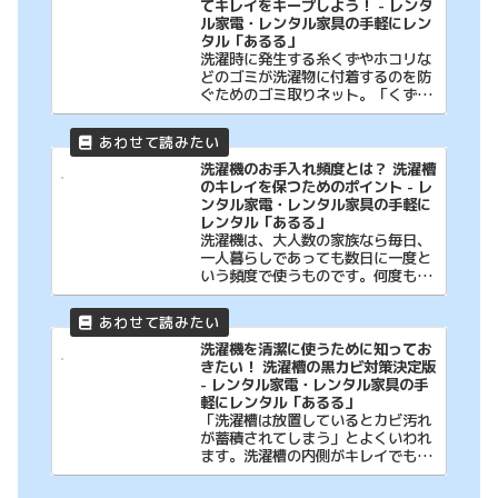
てキレイをキープしよう！ - レンタ
ル家電・レンタル家具の手軽にレン
タル「あるる」
洗濯時に発生する糸くずやホコリな
どのゴミが洗濯物に付着するのを防
ぐためのゴミ取りネット。「くず取
りフィルター」
洗濯機のお手入れ頻度とは？ 洗濯槽
のキレイを保つためのポイント - レ
ンタル家電・レンタル家具の手軽に
レンタル「あるる」
洗濯機は、大人数の家族なら毎日、
一人暮らしであっても数日に一度と
いう頻度で使うものです。何度も洗
濯をするうちに
洗濯機を清潔に使うために知ってお
きたい！ 洗濯槽の黒カビ対策決定版
- レンタル家電・レンタル家具の手
軽にレンタル「あるる」
「洗濯槽は放置しているとカビ汚れ
が蓄積されてしまう」とよくいわれ
ます。洗濯槽の内側がキレイでも、
目に見えない裏