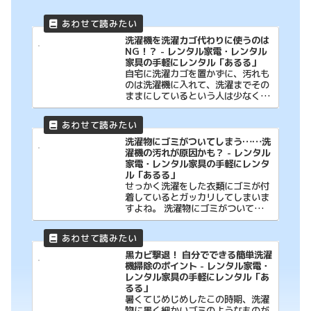
洗濯機を洗濯カゴ代わりに使うのは
NG！？ - レンタル家電・レンタル
家具の手軽にレンタル「あるる」
自宅に洗濯カゴを置かずに、汚れも
のは洗濯機に入れて、洗濯までその
ままにしているという人は少なくな
いようです。
洗濯物にゴミがついてしまう……洗
濯機の汚れが原因かも？ - レンタル
家電・レンタル家具の手軽にレンタ
ル「あるる」
せっかく洗濯をした衣類にゴミが付
着しているとガッカリしてしまいま
すよね。 洗濯物にゴミがついてしま
う原因は、も
黒カビ撃退！ 自分でできる簡単洗濯
機掃除のポイント - レンタル家電・
レンタル家具の手軽にレンタル「あ
るる」
暑くてじめじめしたこの時期、洗濯
物に黒く細かいゴミのようなものが